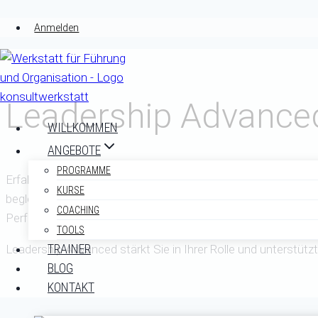
Zum
Anmelden
Inhalt
springen
Leadership Advance
WILLKOMMEN
ANGEBOTE
PROGRAMME
Erfahrene Führungskräfte heben durch innovative Tools ihr
KURSE
begleitenden Workshops neue Erkenntnisse und wissenschaft
COACHING
Performance-Steigerung und Resilienz. Unterstützt wird die
TOOLS
TRAINER
Leadership Advanced stärkt Sie in Ihrer Rolle und unterstützt
BLOG
KONTAKT