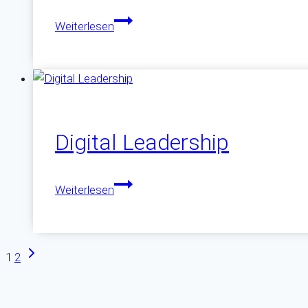
Strategie
Weiterlesen
entwickeln
Digital Leadership
Digital
Weiterlesen
Leadership
Seitennavigation
Nächste
1
2
Seite