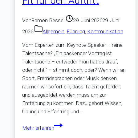
Fit für den Auftritt
Von
Ramon Bessel
29. Juni 2026
29. Juni
2026
Allgemein
,
Führung
,
Kommunikation
Vom Experten zum Keynote-Speaker – reine
Talentsache? „Ein packender Vortrag ist
Talentsache – entweder man hat es drauf,
oder nicht!“ – stimmt doch, oder? Wenn wir an
Sport, Fremdsprachen oder Musik denken,
räumen wir sofort ein, dass Talent gefördert
und ausgebildet werden muss um zur
Entfaltung zu kommen. Dazu gehört Wissen,
Übung und Erfahrung und…
Fit
Mehr erfahren
für