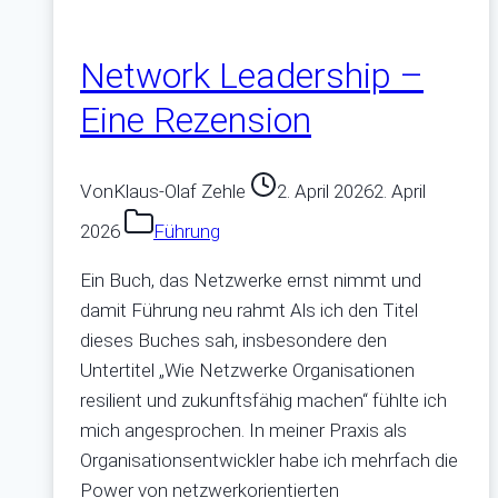
GenX
und
Network Leadership –
Z
im
Eine Rezension
Realitätscheck
Von
Klaus-Olaf Zehle
2. April 2026
2. April
2026
Führung
Ein Buch, das Netzwerke ernst nimmt und
damit Führung neu rahmt Als ich den Titel
dieses Buches sah, insbesondere den
Untertitel „Wie Netzwerke Organisationen
resilient und zukunftsfähig machen“ fühlte ich
mich angesprochen. In meiner Praxis als
Organisationsentwickler habe ich mehrfach die
Power von netzwerkorientierten