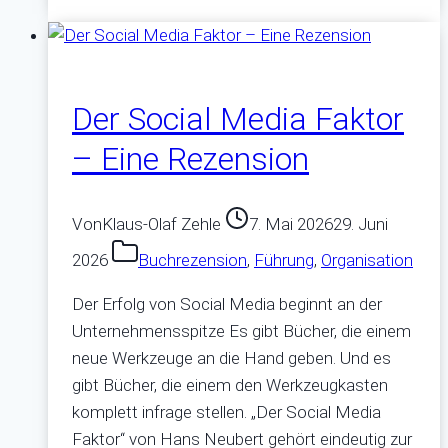
den
Auftritt
Der Social Media Faktor
– Eine Rezension
Von
Klaus-Olaf Zehle
7. Mai 2026
29. Juni
2026
Buchrezension
,
Führung
,
Organisation
Der Erfolg von Social Media beginnt an der
Unternehmensspitze Es gibt Bücher, die einem
neue Werkzeuge an die Hand geben. Und es
gibt Bücher, die einem den Werkzeugkasten
komplett infrage stellen. „Der Social Media
Faktor“ von Hans Neubert gehört eindeutig zur