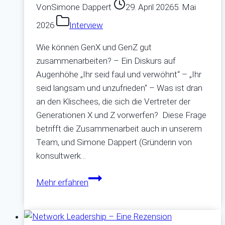
Von
Simone Dappert
29. April 2026
5. Mai
2026
Interview
Wie können GenX und GenZ gut
zusammenarbeiten? – Ein Diskurs auf
Augenhöhe „Ihr seid faul und verwöhnt“ – „Ihr
seid langsam und unzufrieden“ – Was ist dran
an den Klischees, die sich die Vertreter der
Generationen X und Z vorwerfen? Diese Frage
betrifft die Zusammenarbeit auch in unserem
Team, und Simone Dappert (Gründerin von
konsultwerk…
Mythen,
Mehr erfahren
Missverständnisse
und
Mehrwert: