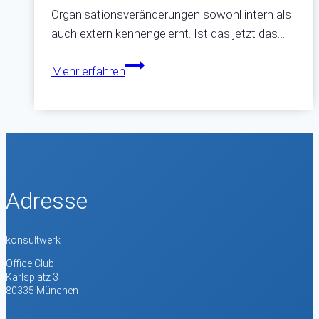
Organisationsveränderungen sowohl intern als
auch extern kennengelernt. Ist das jetzt das…
Network
Mehr erfahren
Leadership
–
Eine
Rezension
Adresse
konsultwerk
Office Club
Karlsplatz 3
80335 München