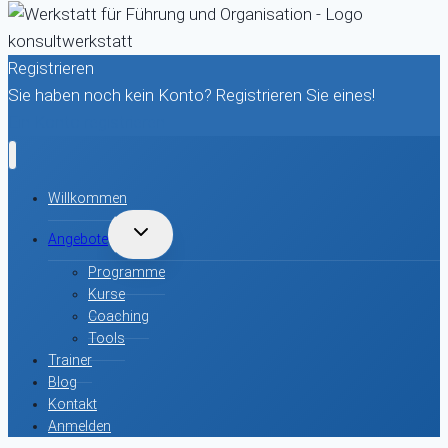
Registrieren
Sie haben noch kein Konto? Registrieren Sie eines!
Ein Konto registrieren
Willkommen
UNTERMENÜ
Angebote
UMSCHALTEN
Programme
Kurse
Coaching
Tools
Trainer
Blog
Kontakt
Anmelden