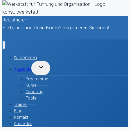
Registrieren
Sie haben noch kein Konto? Registrieren Sie eines!
Ein Konto registrieren
Willkommen
UNTERMENÜ
Angebote
UMSCHALTEN
Programme
Kurse
Coaching
Tools
Trainer
Blog
Kontakt
Anmelden