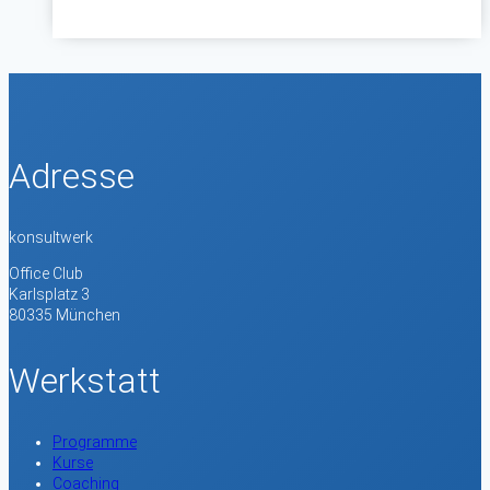
Media
Faktor
–
Eine
Rezension
Adresse
konsultwerk
Office Club
Karlsplatz 3
80335 München
Werkstatt
Programme
Kurse
Coaching