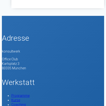
Media
Faktor
–
Eine
Rezension
Adresse
konsultwerk
Office Club
Karlsplatz 3
80335 München
Werkstatt
Programme
Kurse
Coaching