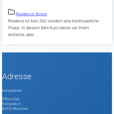
Resilience Boost
Resilienz ist kein Ziel, sondern eine kontinuierliche
Praxis. In diesem Mini-Kurs bieten wir Ihnen
einfache, aber …
Adresse
konsultwerk
Office Club
Karlsplatz 3
80335 München