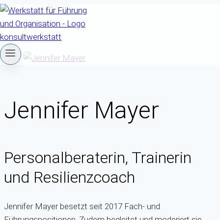
Zum
Inhalt
springen
Jennifer Mayer
Personalberaterin, Trainerin
und Resilienzcoach
Jennifer Mayer besetzt seit 2017 Fach- und
Führungspositionen. Zudem begleitet und moderiert sie