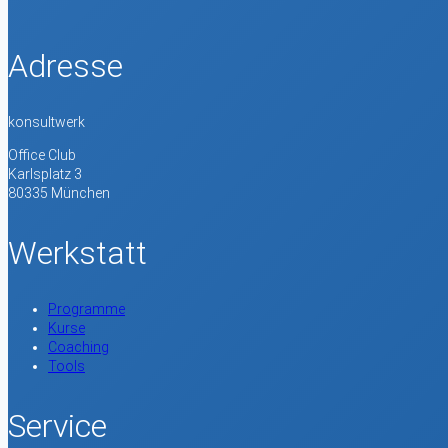
Adresse
konsultwerk
Office Club
Karlsplatz 3
80335 München
Werkstatt
Programme
Kurse
Coaching
Tools
Service