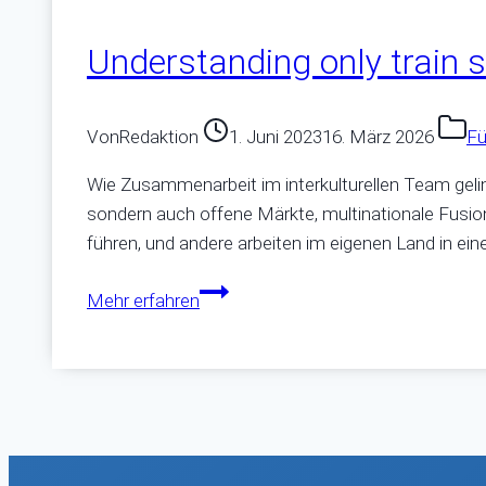
Understanding only train s
Von
Redaktion
1. Juni 2023
16. März 2026
Fü
Wie Zusammenarbeit im interkulturellen Team gelin
sondern auch offene Märkte, multinationale Fusio
führen, und andere arbeiten im eigenen Land in ei
Understanding
Mehr erfahren
only
train
station!