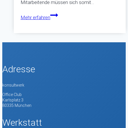
Mitarbeitende müssen sich somit…
Understanding
Mehr erfahren
only
train
station!
Adresse
konsultwerk
Office Club
Karlsplatz 3
80335 München
Werkstatt